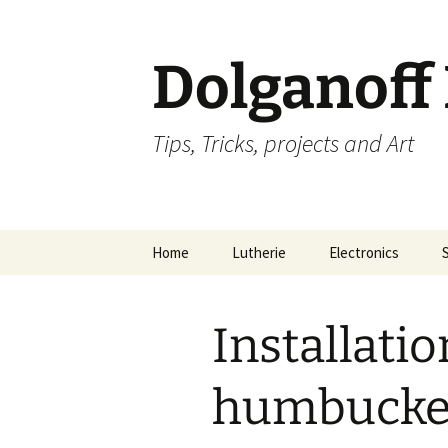
Dolganoff
Tips, Tricks, projects and Art
Aller
Home
Lutherie
Electronics
au
contenu
Installatio
humbucker