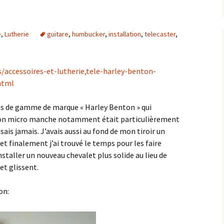
e
,
Lutherie
guitare
,
humbucker
,
installation
,
telecaster
,
/accessoires-et-lutherie,tele-harley-benton-
html
bas de gamme de marque « Harley Benton » qui
, son micro manche notamment était particulièrement
isais jamais. J’avais aussi au fond de mon tiroir un
 et finalement j’ai trouvé le temps pour les faire
installer un nouveau chevalet plus solide au lieu de
et glissent.
on: