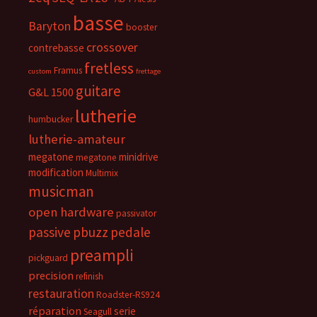
basse
Baryton
booster
crossover
contrebasse
fretless
Framus
custom
frettage
guitare
G&L 1500
lutherie
humbucker
lutherie-amateur
megatone
minidrive
megatone
modification
Multimix
musicman
open hardware
passivator
passive
pbuzz
pedale
preampli
pickguard
precision
refinish
restauration
Roadster-RS924
réparation
serie
Seagull