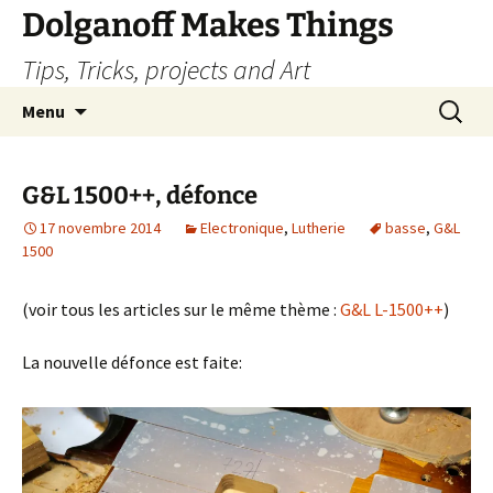
Dolganoff Makes Things
Tips, Tricks, projects and Art
Aller
Recherc
Menu
au
contenu
G&L 1500++, défonce
17 novembre 2014
Electronique
,
Lutherie
basse
,
G&L
1500
(voir tous les articles sur le même thème :
G&L L-1500++
)
La nouvelle défonce est faite: