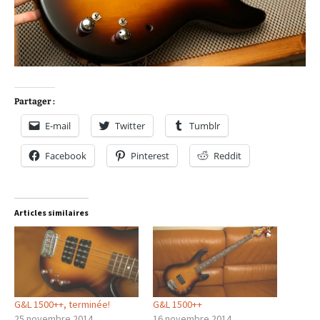
Partager :
E-mail
Twitter
Tumblr
Facebook
Pinterest
Reddit
Articles similaires
G&L 1500++, terminée!
G&L 1500++
25 novembre 2014
16 novembre 2014