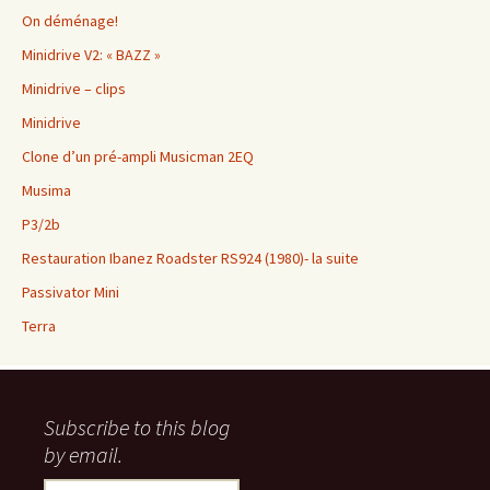
On déménage!
Minidrive V2: « BAZZ »
Minidrive – clips
Minidrive
Clone d’un pré-ampli Musicman 2EQ
Musima
P3/2b
Restauration Ibanez Roadster RS924 (1980)- la suite
Passivator Mini
Terra
Subscribe to this blog
by email.
Email