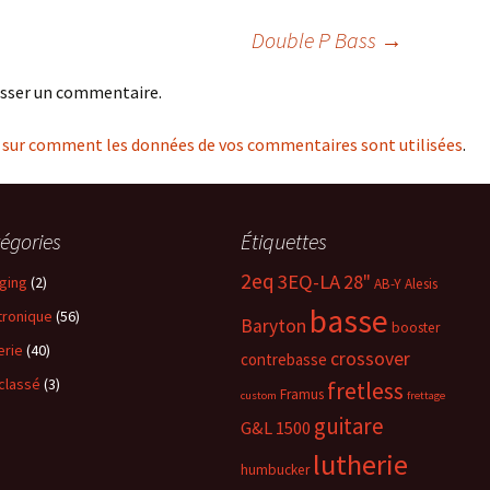
Double P Bass
→
isser un commentaire.
s sur comment les données de vos commentaires sont utilisées
.
égories
Étiquettes
2eq
3EQ-LA
28"
ging
(2)
AB-Y
Alesis
basse
tronique
(56)
Baryton
booster
erie
(40)
crossover
contrebasse
classé
(3)
fretless
Framus
custom
frettage
guitare
G&L 1500
lutherie
humbucker