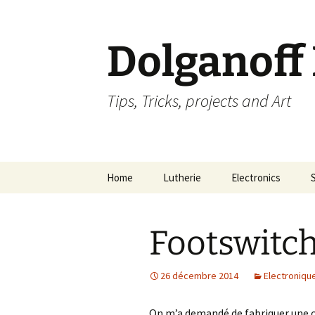
Dolganoff
Tips, Tricks, projects and Art
Aller
Home
Lutherie
Electronics
au
contenu
Footswitch
26 décembre 2014
Electroniqu
On m’a demandé de fabriquer une c