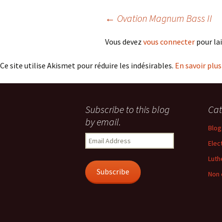
Navigation
←
Ovation Magnum Bass II
Vous devez
vous connecter
pour la
des
Ce site utilise Akismet pour réduire les indésirables.
En savoir plu
articles
Subscribe to this blog
Cat
by email.
Blog
Email
Elec
Address
Luth
Subscribe
Non 