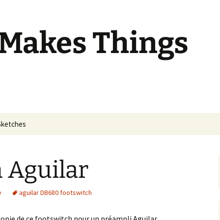
 Makes Things
Sketches
 Aguilar
e
aguilar DB680 footswitch
opie de ce footswitch pour un préampli Aguilar