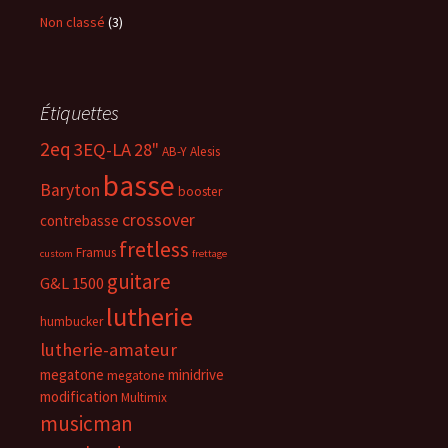
Non classé
(3)
Étiquettes
2eq
3EQ-LA
28"
AB-Y
Alesis
basse
Baryton
booster
crossover
contrebasse
fretless
Framus
custom
frettage
guitare
G&L 1500
lutherie
humbucker
lutherie-amateur
megatone
minidrive
megatone
modification
Multimix
musicman