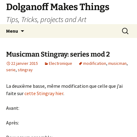
Dolganoff Makes Things
Tips, Tricks, projects and Art
Aller
Recherc
Menu
au
contenu
Musicman Stingray: series mod 2
22 janvier 2015
Electronique
modification
,
musicman
,
serie
,
stingray
La deuxième basse, même modification que celle que j’ai
faite sur
cette Stingray hier
.
Avant:
Après: