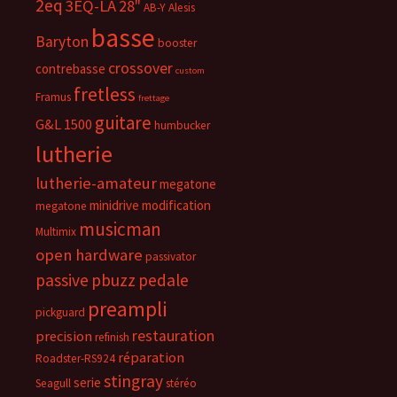
2eq
3EQ-LA
28"
AB-Y
Alesis
basse
Baryton
booster
crossover
contrebasse
custom
fretless
Framus
frettage
guitare
G&L 1500
humbucker
lutherie
lutherie-amateur
megatone
minidrive
modification
megatone
musicman
Multimix
open hardware
passivator
passive
pbuzz
pedale
preampli
pickguard
restauration
precision
refinish
réparation
Roadster-RS924
stingray
serie
Seagull
stéréo