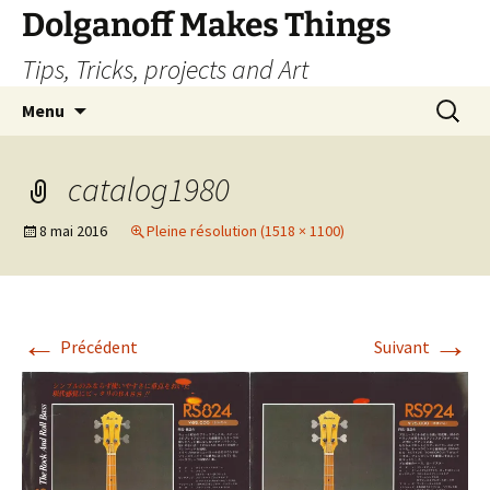
Dolganoff Makes Things
Tips, Tricks, projects and Art
Aller
Recherc
Menu
au
contenu
catalog1980
8 mai 2016
Pleine résolution (1518 × 1100)
←
→
Précédent
Suivant