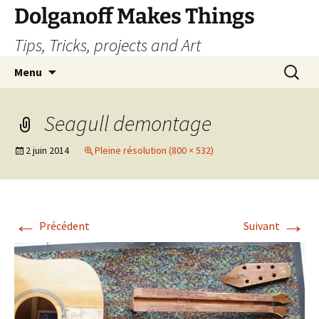
Dolganoff Makes Things
Tips, Tricks, projects and Art
Aller
Recherc
Menu
au
contenu
Seagull demontage
2 juin 2014
Pleine résolution (800 × 532)
←
→
Précédent
Suivant