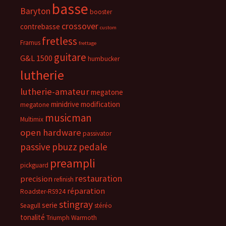
basse
Baryton
booster
crossover
contrebasse
custom
fretless
Framus
frettage
guitare
G&L 1500
humbucker
lutherie
lutherie-amateur
megatone
minidrive
modification
megatone
musicman
Multimix
open hardware
passivator
passive
pbuzz
pedale
preampli
pickguard
restauration
precision
refinish
réparation
Roadster-RS924
stingray
serie
Seagull
stéréo
tonalité
Triumph
Warmoth